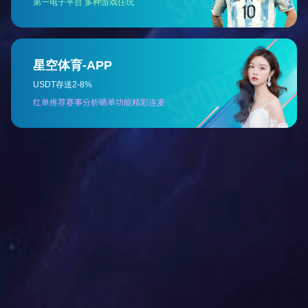
【概要描述】
2025年10月15日至17日，由中国重型机械工
业协会主办的2025中国（郑州）重型机械装备展览会在河南郑
州成功举办。此次展览会为期3天，以“创新驱动•链动未来”为
主题，占地3.2万平方米，汇集300余家国内外重型机械行业与
上下游行业企业，以一系列高质量的同期活动为参展商和观众
打造了一场不容错过的行业盛会。
分类：
公司新闻
作者：
山矿公司企管部
来源：
发布时间：
2025-10-25
访问量：
0
详情
山矿机械精彩亮相2025中国
（郑州）国际重型机械装备展
览会
年
月
日至
日，由中国重型机械
2025
10
15
17