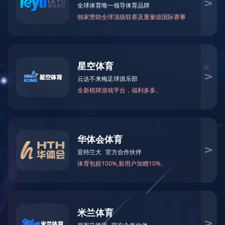
荣誉证书
新闻动态

公司新闻
行业新闻
产品与服务

乐动在线备
带式输送机部件
重型板式给料机
破碎机械
筛分机械
破碎筛分联合机组