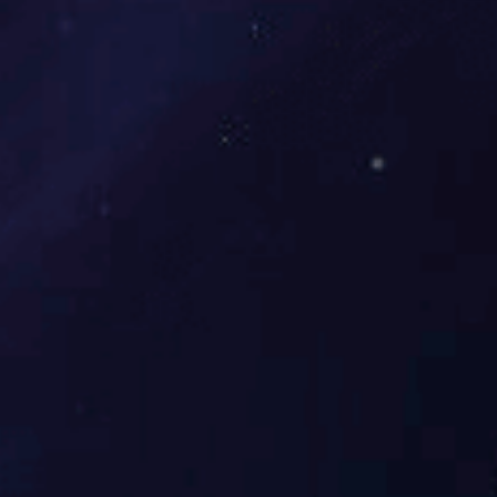
工业协会主办的
中国（郑州）重型机械
2025
装备展览会在河南郑州成功举办。此次展览
会为期
天，以“创新驱动•链动未来”为主
3
题，占地
万平方米，汇集
余家国内外
3.2
300
重型机械行业与上下游行业企业，以一系列
高质量的同期活动为参展商和观众打造了一
场不容错过的行业盛会。