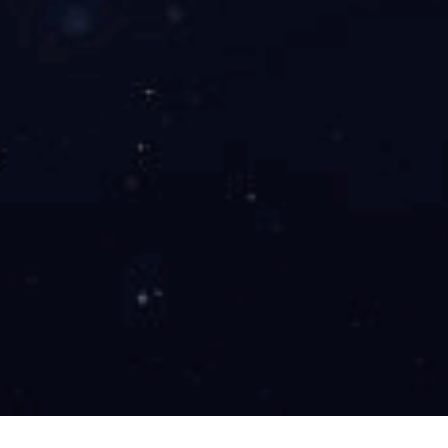
参加展会的各位重机协会领导到山矿公司展
位展区参观，公司参会人员向领导介绍企业
及参展产品情况。