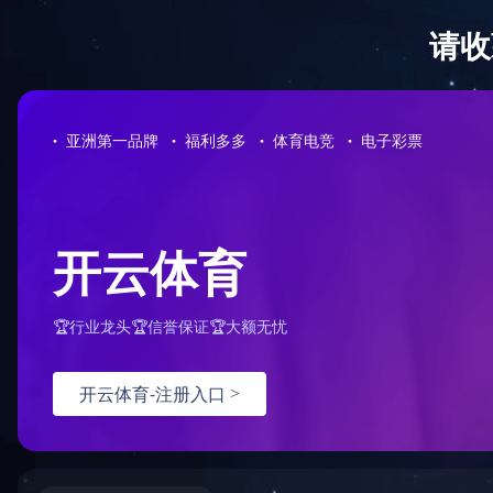
Sorry for the inconvenience.
Please report this message and include the following information to us
Thank you very much!
URL:
/product/70/mailto:master@sdkj.com.cn
Server:
prod-qwmh-bj7-pool203-frontend-static-01
Date:
2026/01/16 22:04:49
「B体育」
|
江南平台
|
开云官方在线入口
|
同花顺·同花顺（中