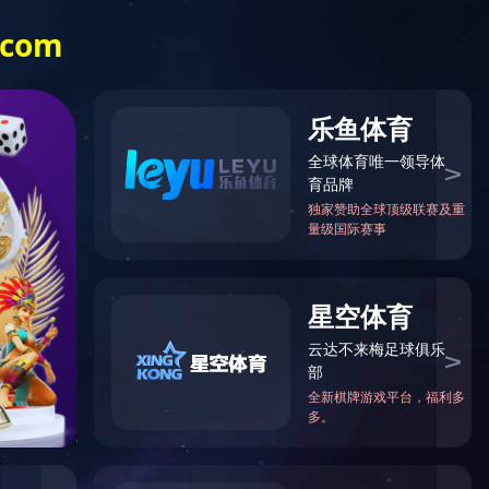
台
|
拼搏在线官网
|
乐动注册
|